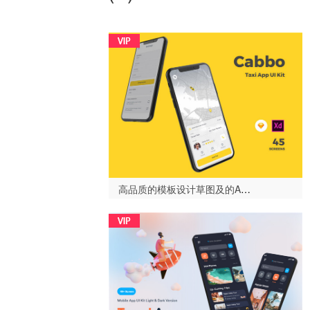
高品质的模板设计草图及的Adobe XD出租车移动应用程序，Cabbo - 出租车UI套件移动应用-设计996