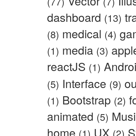
Vector
Ill
(77)
(7)
dashboard
tr
(13)
medical
ga
(8)
(4)
media
app
(1)
(3)
reactJS
Andro
(1)
Interface
ou
(5)
(9)
Bootstrap
f
(1)
(2)
animated
Mus
(5)
home
UX
S
(1)
(2)