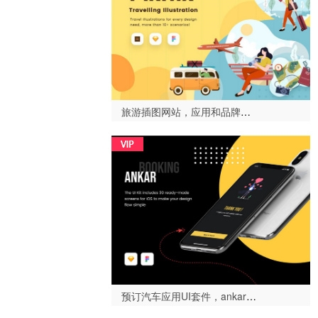
旅游插图网站，应用和品牌材料，Pixnix - 旅游示意图（Pixnix Travel illustration）-设计996
预订汽车应用UI套件，ankar - 黑暗模式（Ankar - Dark mode）-设计996