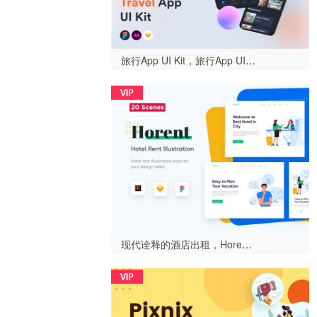
旅行App UI Kit，旅行App UI套件（Travely - Travel App UI Kit）-设计996
现代诠释的酒店出租，Horent - 酒店出租插图（Horent - Hotel Rent Illustration）-设计996