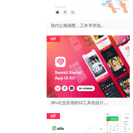
现代公寓插图，工作寻求现代插图-设计996
39+社交应用的UI工具包设计师和开发人员，Swasti - 社交应用的UI套件素描模板（Swasti Social App Ui Kit Sketch Template）-设计996