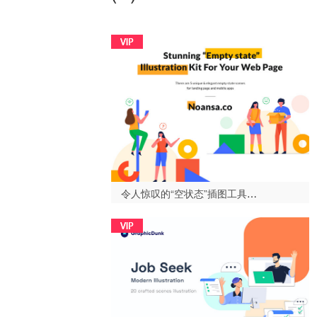
令人惊叹的“空状态”插图工具为你的网页，空美国插图套件-设计996