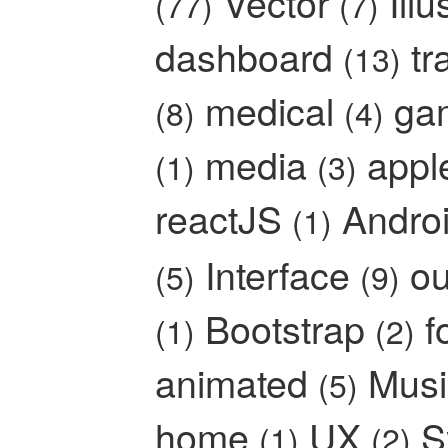
Vector
Ill
(77)
(7)
dashboard
tr
(13)
medical
ga
(8)
(4)
media
app
(1)
(3)
reactJS
Andro
(1)
Interface
ou
(5)
(9)
Bootstrap
f
(1)
(2)
animated
Mus
(5)
home
UX
S
(1)
(2)