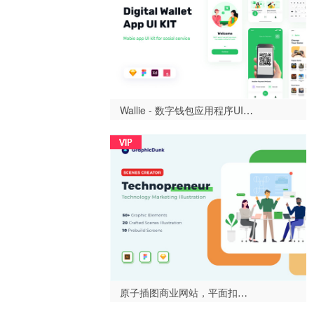
Wallie - 数字钱包应用程序UI KIT，Wallie - 数字钱包应用程序UI KIT（Wallie Digital Wallet App UI KIT）-设计996
原子插图商业网站，平面扣篮 - Technopreneur插图场景造物主（Graphicdunk - Technopreneur Illustration Scene Creator）-设计996