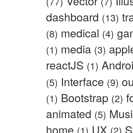
Vector
Ill
(77)
(7)
dashboard
tr
(13)
medical
ga
(8)
(4)
media
app
(1)
(3)
reactJS
Andro
(1)
Interface
ou
(5)
(9)
Bootstrap
f
(1)
(2)
animated
Mus
(5)
home
UX
S
(1)
(2)