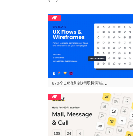
670个UX流和线框图标素描，FIGMA和Adobe XD，UX流和线框兆丰图标包-设计996