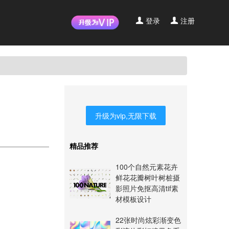
登录
注册
升级为vip,无限下载
精品推荐
100个自然元素花卉
鲜花花瓣树叶树桩摄
影照片免抠高清tif素
材模板设计
22张时尚炫彩渐变色