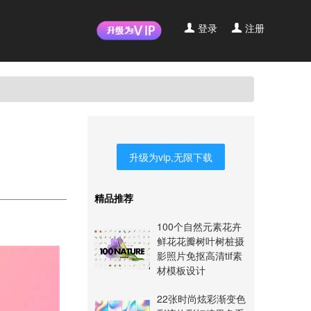
登录
注册
升级为vip,无限下载
精品推荐
100个自然元素花卉
鲜花花瓣树叶树桩摄
影照片免抠高清tif素
材模板设计
22张时尚炫彩渐变色